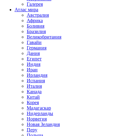
Галерея
Атлас мира
Австралия
Африка
Боливия
Бразилия
Великобритания
Гавайи
Германия
Дания
Египет
Индия
Иран
Ирландия
Испания
Италия
Канада
Китай
Корея
Мадагаскар
Нидерланды
Норвегия
Новая Зеландия
Перу
Польша