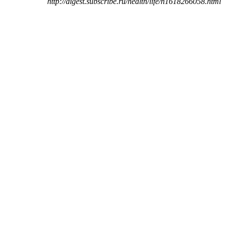
http://digest.subscribe.ru/health/life/n1618266058.html