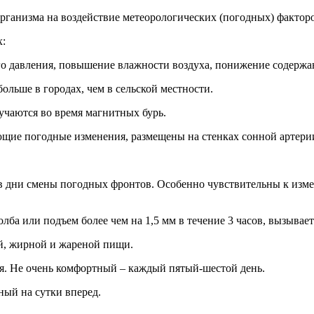
рганизма на воздействие метеорологических (погодных) факторо
х:
о давления, повышение влажности воздуха, понижение содержан
ольше в городах, чем в сельской местности.
учаются во время магнитных бурь.
ющие погодные изменения, размещены на стенках сонной артери
о в дни смены погодных фронтов. Особенно чувствительны к из
лба или подъем более чем на 1,5 мм в течение 3 часов, вызывае
ой, жирной и жареной пищи.
я. Не очень комфортный – каждый пятый-шестой день.
ый на сутки вперед.