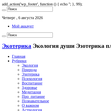
add_action('wp_footer', function () { echo '
'; }, 99);
Четверг , 6 августа 2026
Мой аккаунт
Экотерика
Экология души Эзотерика п
Главная
Рубрики
Экология
Природа
Эзотерика
Психология
Воспитание
Здоровье
Медитация
Про_питание
Познавательное
О важном
Астрология