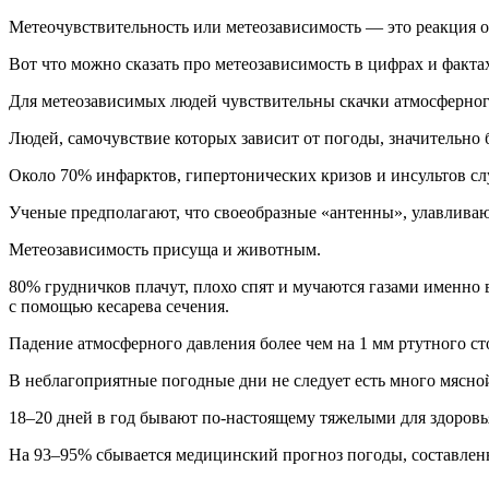
Метеочувствительность или метеозависимость — это реакция о
Вот что можно сказать про метеозависимость в цифрах и факта
Для метеозависимых людей чувствительны скачки атмосферног
Людей, самочувствие которых зависит от погоды, значительно б
Около 70% инфарктов, гипертонических кризов и инсультов сл
Ученые предполагают, что своеобразные «антенны», улавлива
Метеозависимость присуща и животным.
80% грудничков плачут, плохо спят и мучаются газами именн
с помощью кесарева сечения.
Падение атмосферного давления более чем на 1 мм ртутного сто
В неблагоприятные погодные дни не следует есть много мясн
18–20 дней в год бывают по-настоящему тяжелыми для здоровь
На 93–95% сбывается медицинский прогноз погоды, составленн