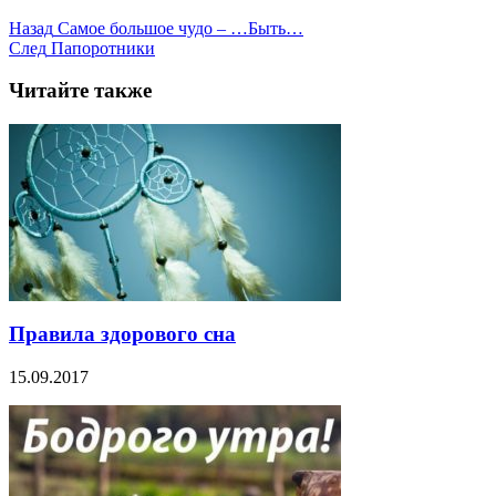
Назад
Самое большое чудо – …Быть…
След
Папоротники
Читайте также
Правила здорового сна
15.09.2017