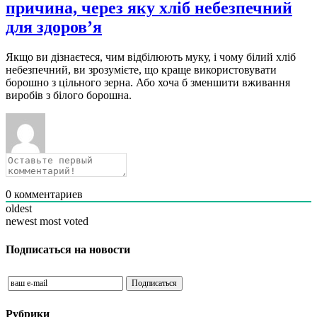
причина, через яку хліб небезпечний
для здоров’я
Якщо ви дізнаєтеся, чим відбілюють муку, і чому білий хліб
небезпечний, ви зрозумієте, що краще використовувати
борошно з цільного зерна. Або хоча б зменшити вживання
виробів з білого борошна.
0
комментариев
oldest
newest
most voted
Подписаться на новости
Рубрики