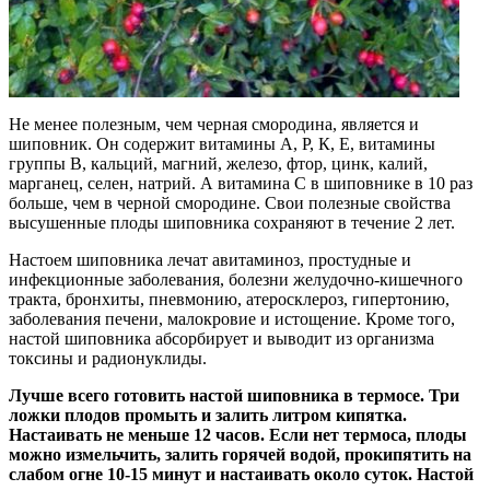
Не менее полезным, чем черная смородина, является и
шиповник. Он содержит витамины А, Р, К, Е, витамины
группы В, кальций, магний, железо, фтор, цинк, калий,
марганец, селен, натрий. А витамина С в шиповнике в 10 раз
больше, чем в черной смородине. Свои полезные свойства
высушенные плоды шиповника сохраняют в течение 2 лет.
Настоем шиповника лечат авитаминоз, простудные и
инфекционные заболевания, болезни желудочно-кишечного
тракта, бронхиты, пневмонию, атеросклероз, гипертонию,
заболевания печени, малокровие и истощение. Кроме того,
настой шиповника абсорбирует и выводит из организма
токсины и радионуклиды.
Лучше всего готовить настой шиповника в термосе. Три
ложки плодов промыть и залить литром кипятка.
Настаивать не меньше 12 часов. Если нет термоса, плоды
можно измельчить, залить горячей водой, прокипятить на
слабом огне 10-15 минут и настаивать около суток. Настой