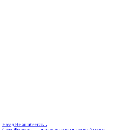
Назад
Не ошибается…
След
Женщина — источник счастья для всей семьи