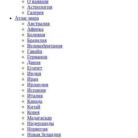
О важном
Астрология
Галерея
Атлас мира
Австралия
Африка
Боливия
Бразилия
Великобритания
Гавайи
Германия
Дания
Египет
Индия
Иран
Ирландия
Испания
Италия
Канада
Китай
Корея
Мадагаскар
Нидерланды
Норвегия
Новая Зеландия