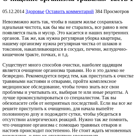
05.12.2014
Здоровье
Оставить комментарий
384 Просмотров
Невозможно жить так, чтобы в нашем жилье сохранялась
идеальная чистота, как бы мы не старались, все равно в нем
появляется пыль и мусор. Это касается и наших внутренних
органов. Так же, как нужна регулярная уборка квартиры,
нашему организму нужна регулярная чистка от шлаков и
токсинов, накапливающихся в сосудах, печени, желудочно-
кишечном тракте, почках, и т.д.
Существует много способов очистки, наиболее щадящим
является очищение организма травами. Но и это далеко не
безвредно. Рекомендуется перед тем, как приступать к очистке
травяными настоями и отварами, пройти комплексное
медицинское обследование, чтобы точно знать все свои
проблемы и учитывать их, выбирая те или иные рецепты. А
лучше проконсультироваться со специалистом. Так вы
обезопасите себя от неприятных последствий. Если вы все же
решите приступить к очищению, для начала выпейте
половинную дозу и подождите сутки, чтобы убедиться в
отсутствии аллергических реакций. Нужно так же помнить,
что очищение организма с помощью травяных отваров и
настоев происходит постепенно. Не стоит ждать мгновенных
результатов, и при их отсутствии увеличивать