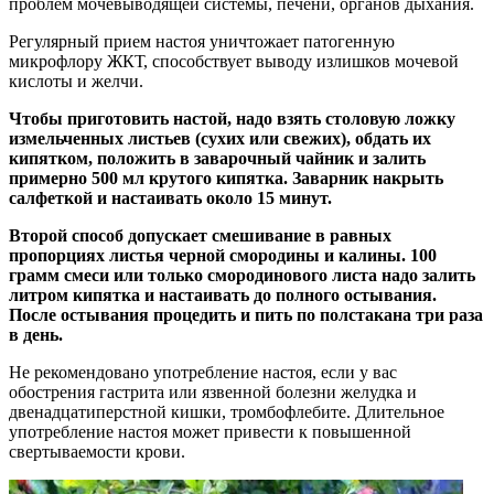
проблем мочевыводящей системы, печени, органов дыхания.
Регулярный прием настоя уничтожает патогенную
микрофлору ЖКТ, способствует выводу излишков мочевой
кислоты и желчи.
Чтобы приготовить настой, надо взять столовую ложку
измельченных листьев (сухих или свежих), обдать их
кипятком, положить в заварочный чайник и залить
примерно 500 мл крутого кипятка. Заварник накрыть
салфеткой и настаивать около 15 минут.
Второй способ допускает смешивание в равных
пропорциях листья черной смородины и калины. 100
грамм смеси или только смородинового листа надо залить
литром кипятка и настаивать до полного остывания.
После остывания процедить и пить по полстакана три раза
в день.
Не рекомендовано употребление настоя, если у вас
обострения гастрита или язвенной болезни желудка и
двенадцатиперстной кишки, тромбофлебите. Длительное
употребление настоя может привести к повышенной
свертываемости крови.