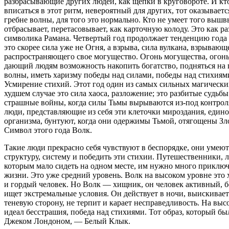
разбрасывающие других людей, как щепки в круговороте. И кт
вписаться в этот ритм, невероятный для других, тот оказываетс
гребне волны, для того это нормально. Кто не умеет того вышв
отбрасывает, перетасовывает, как карточную колоду. Это как ра
символика Рамана. Четвертый год продолжает тенденцию года 
это скорее сила уже не Огня, а взрыва, сила вулкана, взрывающ
распространяющего свое могущество. Огонь могущества, огонь
дающий людям возможность накопить богатство, подняться на 
волны, иметь харизму победы над силами, победы над стихиям
Усмирение стихий. Этот год один из самых сильных магических
худшем случае это сила хаоса, разложение; это разбитые судьбы
страшные войны, когда силы Тьмы вырываются из-под контроля
люди, представляющие из себя эти клеточки мироздания, един
организма, бунтуют, когда они одержимы Тьмой, отягощены Зл
Символ этого года Волк.
Такие люди прекрасно себя чувствуют в беспорядке, они умеют
структуру, систему и победить эти стихии. Путешественники, 
которым мало сидеть на одном месте, им нужно много приклю
жизни. Это уже средний уровень. Волк на высоком уровне это
и гордый человек. Но Волк — хищник, он человек активный, б
ищет экстремальные условия. Он действует в ночи, выискивает
теневую сторону, не терпит и карает несправедливость. На выс
идеал бесстрашия, победа над стихиями. Тот образ, который бы
Джеком Лондоном, — Белый Клык.