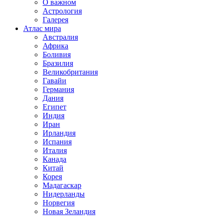
О важном
Астрология
Галерея
Атлас мира
Австралия
Африка
Боливия
Бразилия
Великобритания
Гавайи
Германия
Дания
Египет
Индия
Иран
Ирландия
Испания
Италия
Канада
Китай
Корея
Мадагаскар
Нидерланды
Норвегия
Новая Зеландия