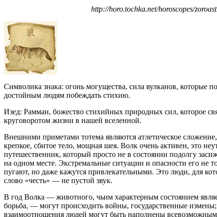
http://horo.tochka.net/horoscopes/zoroast
Символика знака: огонь могущества, сила вулканов, которые п
достойным людям побеждать стихию.
Изед: Рамман, божество стихийных природных сил, которое свя
круговоротом жизни в нашей вселенной.
Внешними приметами тотема являются атлетическое сложение,
крепкое, сбитое тело, мощная шея. Волк очень активен, это н
путешественник, который просто не в состоянии подолгу заси
на одном месте. Экстремальные ситуации и опасности его не т
пугают, но даже кажутся привлекательными. Это люди, для ко
слово «честь» — не пустой звук.
В год Волка — животного, чьим характерным состоянием явля
борьба, — могут происходить войны, государственные измены;
взаимоотношения людей могут быть наполнены всевозможны