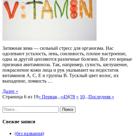
Затяжная зима — сильный стресс для организма. Нас
одолевают усталость, лень, сонливость, плохое настроение,
одна за другой цепляются различные болезни. Все это верные
признаки авитаминоза. Так, например, сухость, шелушение,
покраснение кожи лица и рук указывают на недостаток
витаминов А, С, Е и группы В. Тусклый цвет волос, их
выпадение, ломкость …
Далее »
Страница 6 из 19
« Первая
...
«
4
5
6
7
8
»
10
...
Последняя »
Найти:
Свежие записи
(без названия)