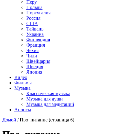
Перу
Польша
Португалия
Россия
США
Тайвань
Украина
Финляндия
Франция
Чехия
Чили
Швейцария
Швеция
Япония
Видео
Фильмы
Музыка
Классическая музыка
Музыка для души
Музыка для медитаций
Анонсы
Домой
/
Про_питание
(страница 6)