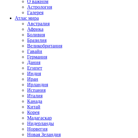
О важном
Астрология
Галерея
Атлас мира
Австралия
Африка
Боливия
Бразилия
Великобритания
Гавайи
Германия
Дания
Египет
Индия
Иран
Ирландия
Испания
Италия
Канада
Китай
Корея
Мадагаскар
Нидерланды
Норвегия
Новая Зеландия